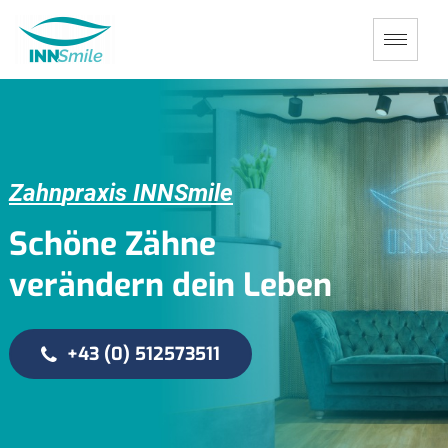
Z
a
h
n
p
r
a
x
i
s
I
N
N
S
m
i
l
e
S
c
h
ö
n
e
Z
ä
h
n
e
v
e
r
ä
n
d
e
r
n
d
e
i
n
L
e
b
e
n
+43 (0) 512573511